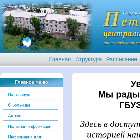
Главная
Структура
Расписание
У
Главное меню
Мы рады 
На главную
ГБУЗ
О больнице
Аптека
Здесь в досту
Полезная информация
историей на
Информация для