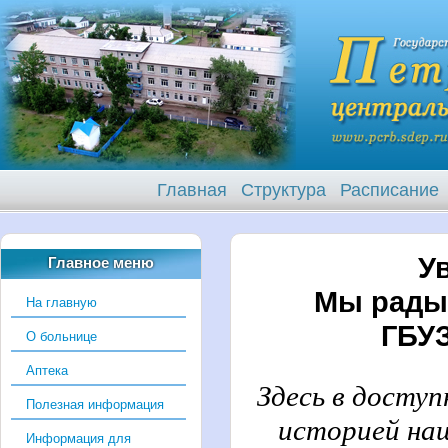
Главная
Структура
Расписание
У
Главное меню
Мы рады 
На главную
ГБУЗ
О больнице
Аптека
Здесь в досту
Полезная информация
историей на
Информация для