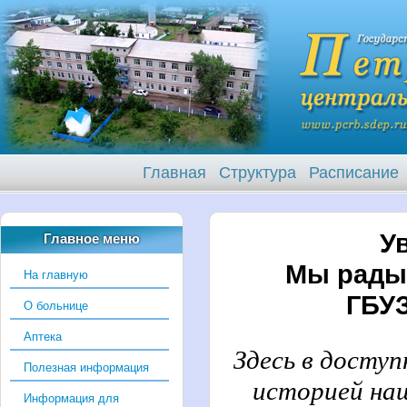
Главная
Структура
Расписание
У
Главное меню
Мы рады 
На главную
ГБУЗ
О больнице
Аптека
Здесь в досту
Полезная информация
историей на
Информация для