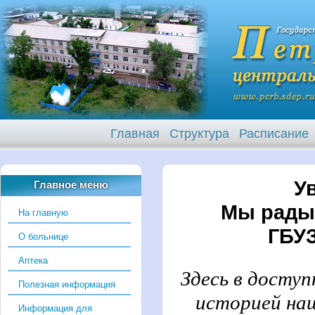
Главная
Структура
Расписание
У
Главное меню
Мы рады 
На главную
ГБУЗ
О больнице
Аптека
Здесь в досту
Полезная информация
историей на
Информация для