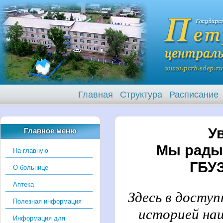
Главная
Структура
Расписание
У
Главное меню
Мы рады 
На главную
ГБУЗ
О больнице
Аптека
Здесь в досту
Полезная информация
историей на
Информация для