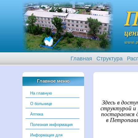
Главная
Структура
Рас
Главное меню
На главную
Здесь в дост
О больнице
структурой и
постараемся 
Аптека
в Петропавл
Полезная информация
Информация для