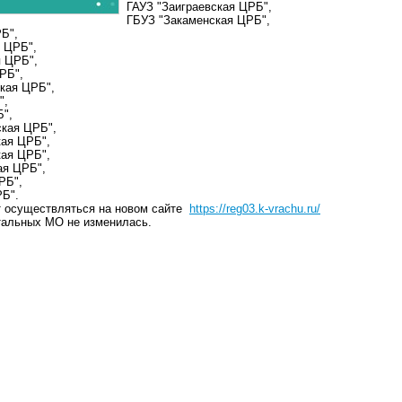
ГАУЗ "Заиграевская ЦРБ",
ГБУЗ "Закаменская ЦРБ",
Б",
 ЦРБ",
я ЦРБ",
РБ",
кая ЦРБ",
",
Б",
ская ЦРБ",
кая ЦРБ",
кая ЦРБ",
ая ЦРБ",
РБ",
РБ".
т осуществляться на новом сайте
https://reg03.k-vrachu.ru/
тальных МО не изменилась.