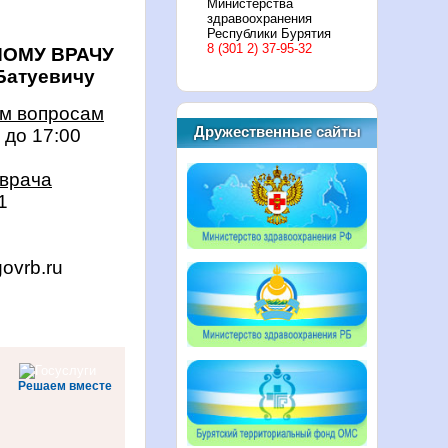
Министерства
здравоохранения
Республики Бурятия
8 (301 2) 37-95-32
ОМУ ВРАЧУ
атуевичу
м вопросам
Дружественные сайты
до 17:00
 врача
1
ovrb.ru
Решаем вместе