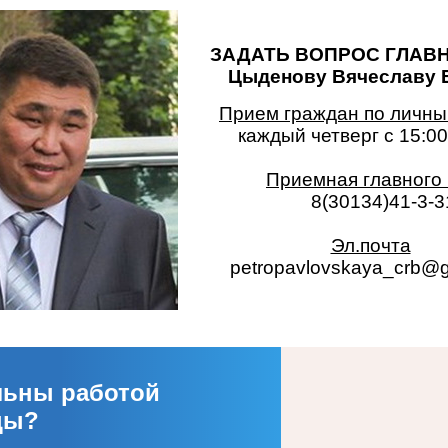
ЗАДАТЬ ВОПРОС ГЛАВН
Цыденову Вячеславу Б
Прием граждан по личны
каждый четверг с 15:00 
Приемная главного
8(30134)41-3-3
Эл.почта
petropavlovskaya_crb@g
льны работой
цы?