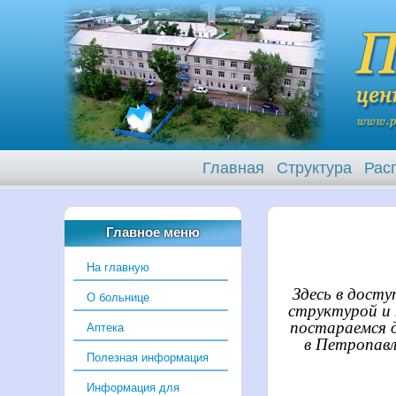
Главная
Структура
Рас
Главное меню
На главную
Здесь в дост
О больнице
структурой и
постараемся 
Аптека
в Петропавл
Полезная информация
Информация для