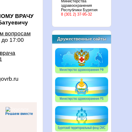
Министерства
здравоохранения
Республики Бурятия
8 (301 2) 37-95-32
ОМУ ВРАЧУ
атуевичу
м вопросам
Дружественные сайты
до 17:00
 врача
1
ovrb.ru
Решаем вместе