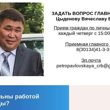
ЗАДАТЬ ВОПРОС ГЛАВН
Цыденову Вячеславу Б
Прием граждан по личны
каждый четверг с 15:00 
Приемная главного
8(30134)41-3-3
Эл.почта
petropavlovskaya_crb@g
льны работой
цы?