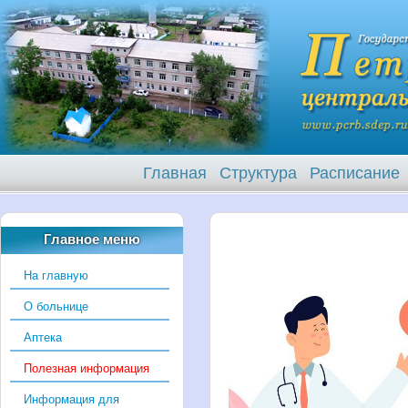
Главная
Структура
Расписание
Главное меню
На главную
О больнице
Аптека
Полезная информация
Информация для