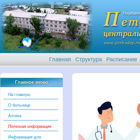
Главная
Структура
Расписание
Главное меню
На главную
О больнице
Аптека
Полезная информация
Информация для