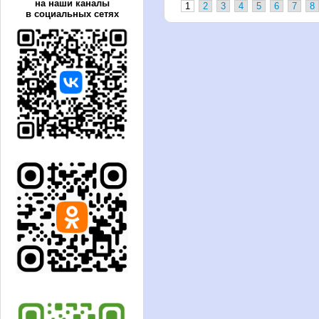
на наши каналы
1
2
3
4
5
6
7
8
в социальных сетях