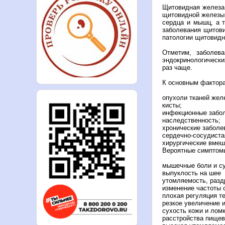
Щитовидная железа 
щитовидной железы 
сердца и мышц, а т
заболевания щитови
патологии щитовидн
Отметим, заболев
эндокринологическ
раз чаще.
К основным фактора
опухоли тканей жел
кисты;
инфекционные забо
наследственность;
хронические заболев
сердечно-сосудиста
хирургические вмеш
Вероятные симптом
мышечные боли и с
выпуклость на шее
утомляемость, разд
изменение частоты 
плохая регуляция т
резкое увеличение 
сухость кожи и ломк
расстройства пище