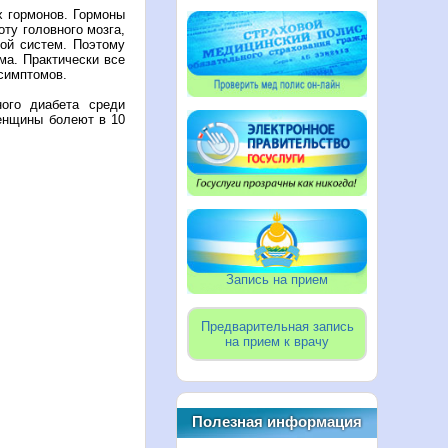
х гормонов. Гормоны
ту головного мозга,
ной систем. Поэтому
ма. Практически все
симптомов.
ого диабета среди
енщины болеют в 10
Запись на прием
Предварительная запись
на прием к врачу
Полезная информация