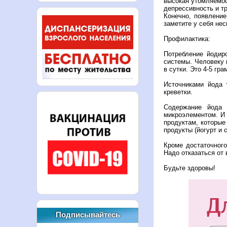
высокая утомляемо
депрессивность и т
Конечно, появление
заметите у себя не
Профилактика:
Потребление йодир
системы. Человеку 
в сутки. Это 4-5 гр
Источниками йода 
креветки.
Содержание йода 
микроэлементом. И 
продуктам, которые
продукты (йогурт и с
Кроме достаточног
Надо отказаться от
Будьте здоровы!
Подписывайтесь