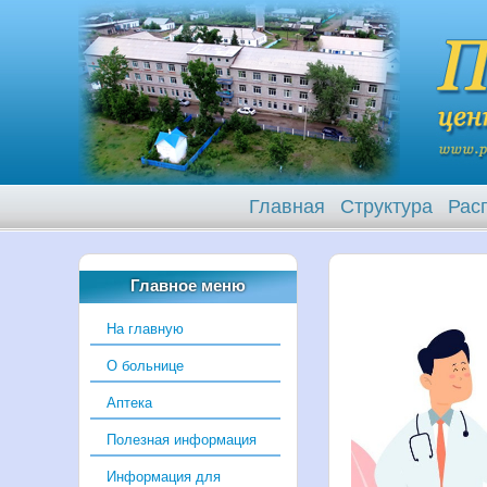
Главная
Структура
Рас
Главное меню
На главную
О больнице
Аптека
Полезная информация
Информация для