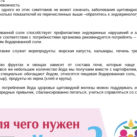
сть
ревожность
 одного из этих симптомов не может означать заболевания щитовидн
сколько показателей из перечисленных выше –обратитесь к эндокринолог
ованной соли способствует профилактике эндокринных нарушений и з
в соответствии с потребностями организма рекомендуется потреблять –
амм йодированной соли.
также служат морепродукты: морская капуста, кальмары, печень тре
во фруктах и овощах зависит от состава почв, которые чаще
все же небольшое количество йода мы получаем вместе с картофелем,
 специально обогащают йодом, относятся пищевая йодированная соль
ыр), продукты из зерна (хлеб и крупы).
о потребления йода здоровье щитовидной железы можно поддержать и
 вредных привычек, сбалансированно питаться, учиться справляться со 