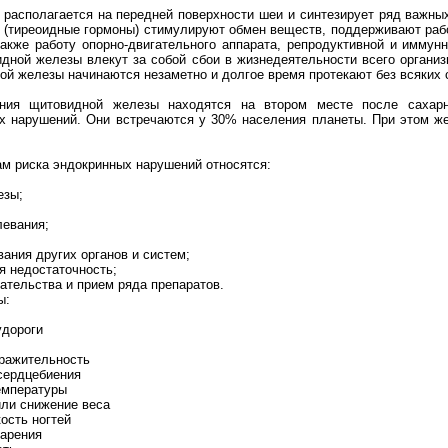
располагается на передней поверхности шеи и синтезирует ряд важны
(тиреоидные гормоны) стимулируют обмен веществ, поддерживают рабо
акже работу опорно-двигательного аппарата, репродуктивной и иммун
дной железы влекут за собой сбои в жизнедеятельности всего организ
ой железы начинаются незаметно и долгое время протекают без всяких 
ания щитовидной железы находятся на втором месте после сахарн
их нарушений. Они встречаются у 30% населения планеты. При этом ж
м риска эндокринных нарушений относятся:
езы;
левания;
ания других органов и систем;
я недостаточность;
ательства и прием ряда препаратов.
ы:
удороги
ражительность
сердцебиения
емпературы
или снижение веса
ость ногтей
варения