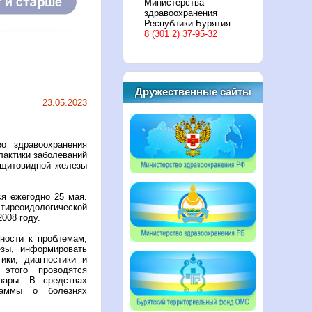
Министерства
здравоохранения
Республики Бурятия
8 (301 2) 37-95-32
Дружественные сайты
23.05.2023
 здравоохранения
актики заболеваний
 щитовидной железы
я ежегодно 25 мая.
тиреоидологической
2008 году.
ности к проблемам,
зы, информировать
ики, диагностики и
этого проводятся
инары. В средствах
раммы о болезнях