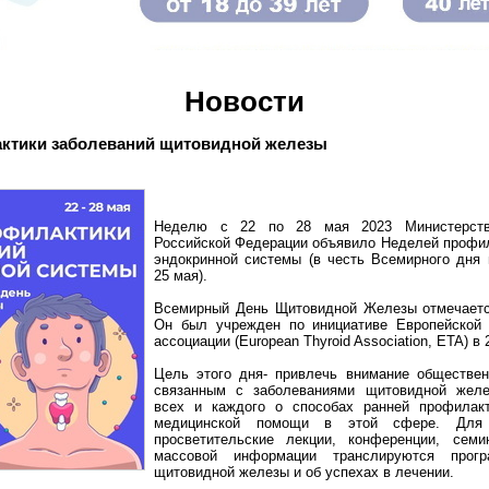
Новости
ктики заболеваний щитовидной железы
Неделю с 22 по 28 мая 2023 Министерство
Российской Федерации объявило Неделей профил
эндокринной системы (в честь Всемирного дня
25 мая).
Всемирный День Щитовидной Железы отмечаетс
Он был учрежден по инициативе Европейской 
ассоциации (European Thyroid Association, ETA) в 
Цель этого дня- привлечь внимание обществен
связанным с заболеваниями щитовидной желе
всех и каждого о способах ранней профилакт
медицинской помощи в этой сфере. Для 
просветительские лекции, конференции, сем
массовой информации транслируются прог
щитовидной железы и об успехах в лечении.