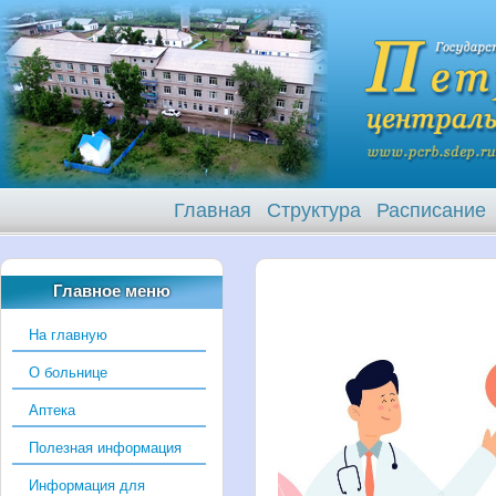
Главная
Структура
Расписание
Главное меню
На главную
О больнице
Аптека
Полезная информация
Информация для