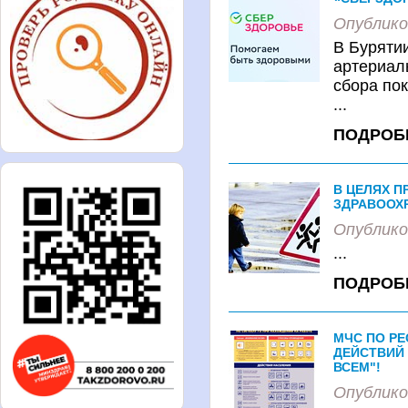
Опублико
В Буряти
артериал
сбора по
...
ПОДРОБ
В ЦЕЛЯХ П
ЗДРАВООХ
Опублико
...
ПОДРОБ
МЧС ПО Р
ДЕЙСТВИЙ
ВСЕМ"!
Опублико