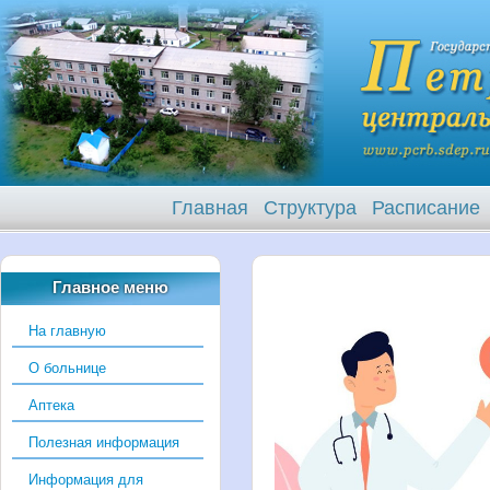
Главная
Структура
Расписание
Главное меню
На главную
О больнице
Аптека
Полезная информация
Информация для