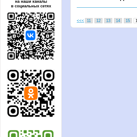
на наши каналы
в социальных сетях
<<<
11
12
13
14
15