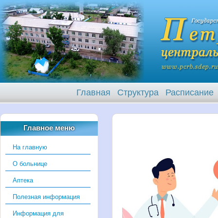
Главная
Структура
Расписание
Главное меню
На главную
О больнице
Аптека
Полезная информация
Информация для