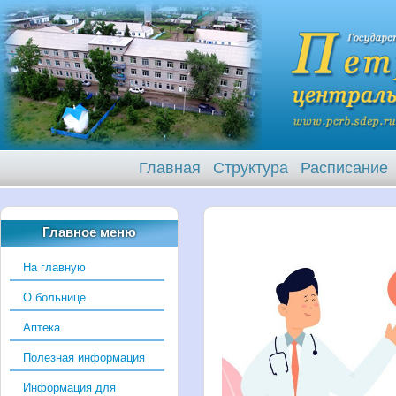
Главная
Структура
Расписание
Главное меню
На главную
О больнице
Аптека
Полезная информация
Информация для