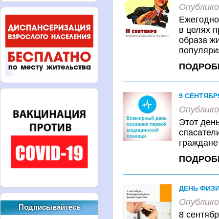
Опублико
Ежегодно
в целях 
образа жи
популяриз
ПОДРОБ
9 СЕНТЯБ
Опублико
Этот день
спасател
граждане 
ПОДРОБ
ДЕНЬ ФИЗ
Опублико
Подписывайтесь
8 сентябр