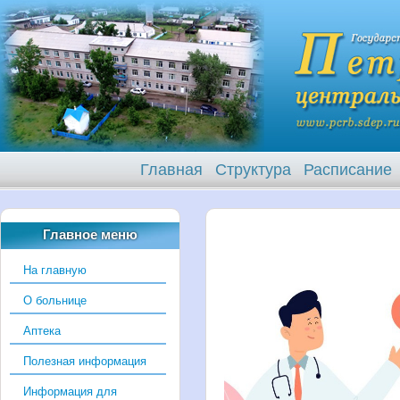
Главная
Структура
Расписание
Главное меню
На главную
О больнице
Аптека
Полезная информация
Информация для