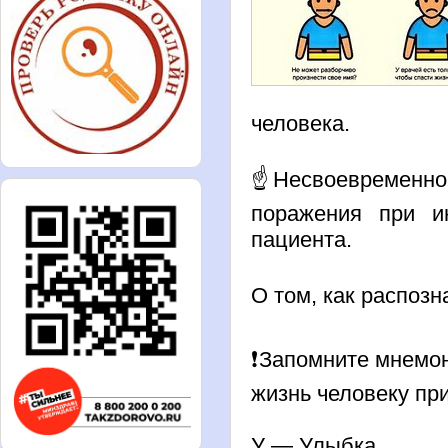
человека.
☝️Несвоевременно
поражения при ин
пациента.
О том, как распозн
❗️Запомните мнемо
жизнь человеку при
У — Улыбка