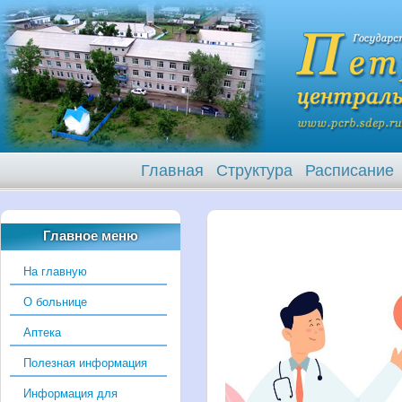
Главная
Структура
Расписание
Главное меню
На главную
О больнице
Аптека
Полезная информация
Информация для